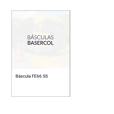
Báscula FE66 SS
Báscula Camionera
Modelo Mmc Modul
Análoga