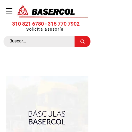
310 821 6780 -
315 770 7902
Solicita asesoría