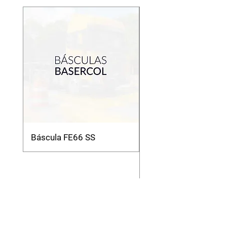
Báscula FE66 SS
Báscula Camionera
Modelo Mmc Modul
Análoga