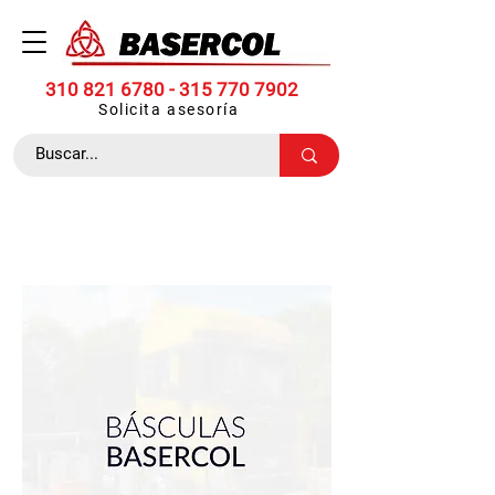
310 821 6780 -
315 770 7902
Solicita asesoría