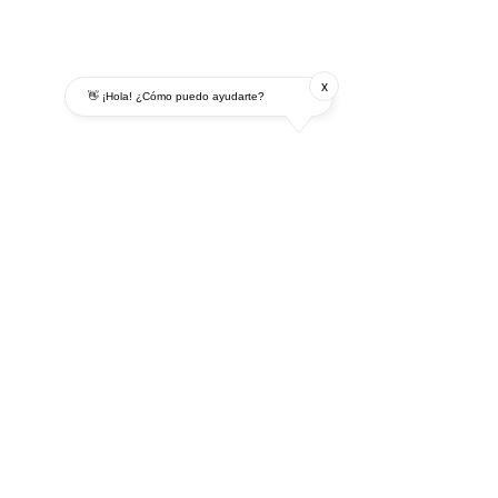
x
👋 ¡Hola! ¿Cómo puedo ayudarte?
Calle 40 norte # 4 n -09
Cali, Valle Del Cauca
basercol@hotmail.com