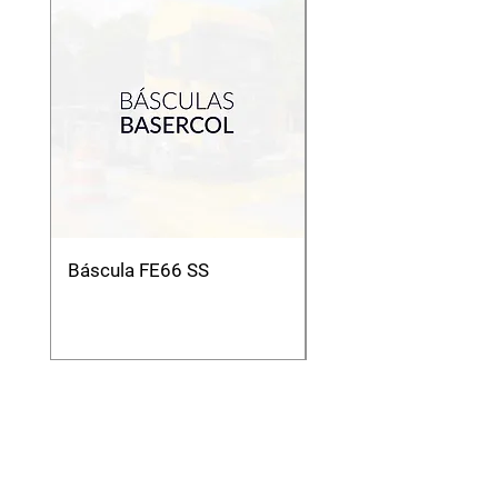
Báscula FE66 SS
Báscula Camionera
Modelo Mmc Modul
Análoga