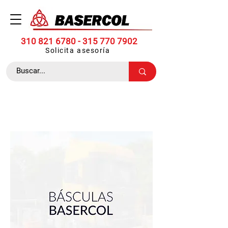
310 821 6780 -
315 770 7902
Solicita asesoría