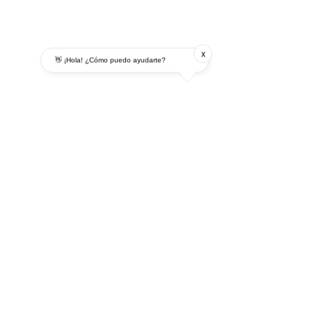
x
👋 ¡Hola! ¿Cómo puedo ayudarte?
Calle 40 norte # 4 n -09
Cali, Valle Del Cauca
basercol@hotmail.com