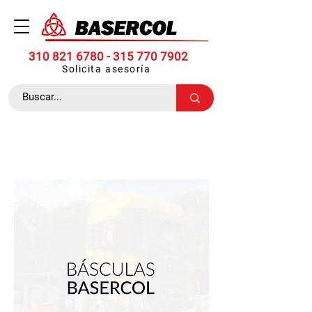
310 821 6780 -
315 770 7902
Solicita asesoría