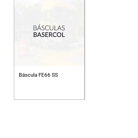
Báscula FE66 SS
Báscula Camionera
Modelo Mmc Modul
Análoga