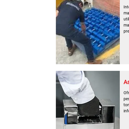
Int
ma
uti
ma
pre
A
Of
pes
to
inf