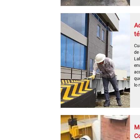
A
té
Cua
de 
La
env
ac
que
lo 
M
Co