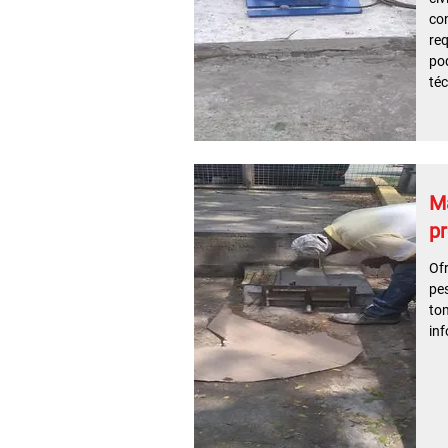
con
req
pod
téc
M
pr
Of
pes
to
inf