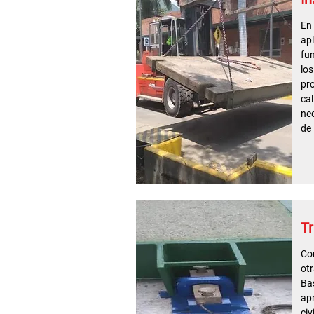
En 
apl
fun
los
pr
ca
nec
de 
T
Co
ot
Bas
ap
civ