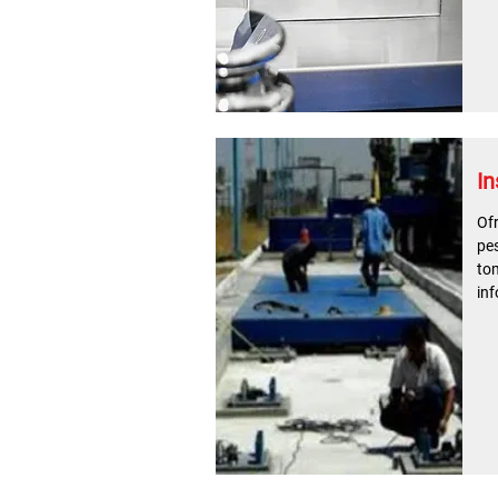
In
Of
pes
to
inf