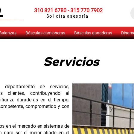
310 821 6780 -
315 770 7902
Solicita asesoría
Balanzas
Básculas camioneras
Básculas ganaderas
Dinam
Servicios
 departamento de servicios,
s clientes, contribuyendo al
nfianza duraderas en el tiempo,
 competente, comprometido y con
os en el mercado en sistemas de
ca para ser el mejor aliado en el